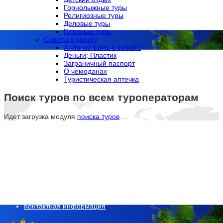
Горнолыжные туры
Религиозные туры
Деловые туры
Пляжные туры
Советы в дорогу
А что же взять с собой?
Деньги; Пластик
Заграничный паспорт
О чемоданах
Туристическая аптечка
Поиск туров по всем туроператорам
Идет загрузка модуля
поиска туров
…
О компании
O нас
Реестровый номер
Руководство компании
Реквизиты
Партнеры
Наши награды
Способы оплаты
Контактная информация