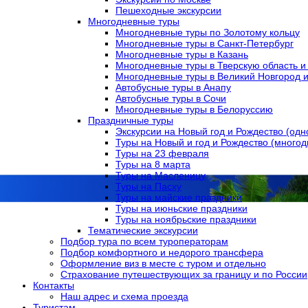
Пешеходные экскурсии
Многодневные туры
Многодневные туры по Золотому кольцу
Многодневные туры в Санкт-Петербург
Многодневные туры в Казань
Многодневные туры в Тверскую область и 
Многодневные туры в Великий Новгород и
Автобусные туры в Анапу
Автобусные туры в Сочи
Многодневные туры в Белоруссию
Праздничные туры
Экскурсии на Новый год и Рождество (од
Туры на Новый и год и Рождество (много
Туры на 23 февраля
Туры на 8 марта
Туры на Масленицу
Туры на Пасху
Туры на майские праздники
Туры на июньские праздники
Туры на ноябрьские праздники
Тематические экскурсии
Подбор тура по всем туроператорам
Подбор комфортного и недорого трансфера
Оформление виз в местe с туром и отдельно
Страхование путешествующих за границу и по России
Контакты
Наш адрес и схема проезда
Туристам