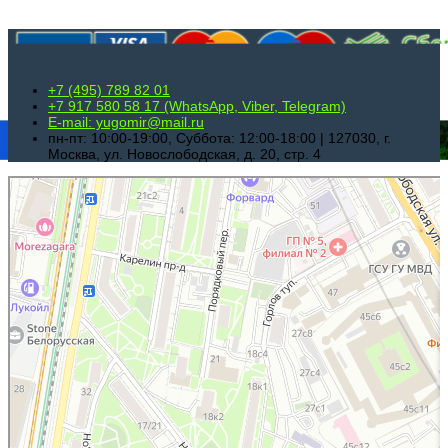
Способы оплаты
+7 (495) 789 82 01
+7 917 580 58 17 (WhatsApp, Viber, Telegram)
E-mail: yugomir@mail.ru
пн-пт: 10:00-19:00, Суббота: 12:00-18:00 | 127030, г.
Москва, ул. Новослободская, д. 20, стр. 4
Югомир
Турагентство в Москве
Экскурсии в Москве