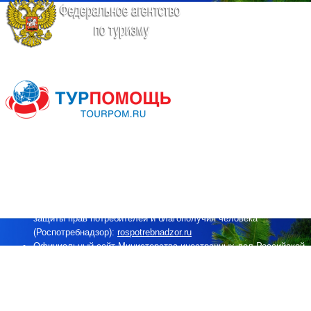
Информация государственных органов
Официальный сайт Федерального агентства по туризму
Министерства культуры Российской Федерации
(Ростуризм):
tourism.gov.ru
Официальный сайт Федеральной службы по надзору в сфере
защиты прав потребителей и благополучия человека
(Роспотребнадзор):
rospotrebnadzor.ru
Официальный сайт Министерства иностранных дел Российской
Федерации (МИД РФ):
mid.ru
Рекомендации выезжающим за границу,
публикация
Федерального агентства по туризму.
Информация для выезжающих за рубеж
, публикация