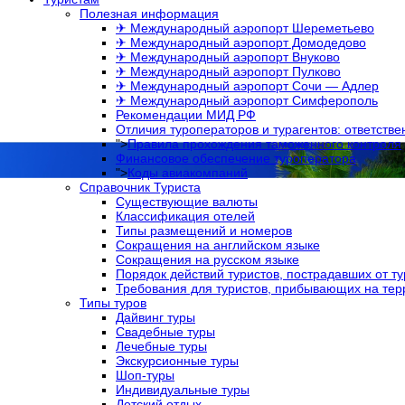
Полезная информация
✈ Международный аэропорт Шереметьево
✈ Международный аэропорт Домодедово
✈ Международный аэропорт Внуково
✈ Международный аэропорт Пулково
✈ Международный аэропорт Сочи — Адлер
✈ Международный аэропорт Симферополь
Рекомендации МИД РФ
Отличия туроператоров и турагентов: ответств
">
Правила прохождения таможенного контроля
Финансовое обеспечение туроператора
">
Коды авиакомпаний
Справочник Туриста
Существующие валюты
Классификация отелей
Типы размещений и номеров
Сокращения на английском языке
Сокращения на русском языке
Порядок действий туристов, пострадавших от т
Требования для туристов, прибывающих на те
Типы туров
Дайвинг туры
Свадебные туры
Лечебные туры
Экскурсионные туры
Шоп-туры
Индивидуальные туры
Детский отдых