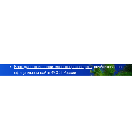
Федерального агентства по туризму.
Рекомендации выезжающим за границу
, публикация
Роспотребнадзора.
Памятка для выезжающих в туристические поездки
,
публикация Роспотребнадзора.
Рекомендации общего характера, выезжающим за рубеж
,
публикация МИД РФ.
Рекомендации российским туристам, выезжающим за рубеж
,
публикация Консульской службы МИД РФ.
Информация для путешествующих по России и за рубежом
,
публикация портала Госуслуги.
Банк данных исполнительных производств
, опубликован на
официальном сайте ФССП России.
Требования Роспотребназдора
, направленные на
предотвращения распространения СОVID-19.
Методические указания по поэтапному выходу из режима
противоэпидемических ограничений, введенных в рамках
борьбы с распространением новой коронавирусной инфекции
при восстановлении авиапассажирских перевозок в
гражданской авиации.