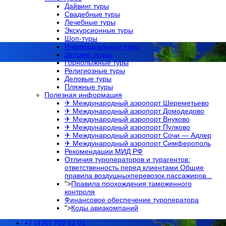
Дайвинг туры
Свадебные туры
Лечебные туры
Экскурсионные туры
Шоп-туры
Индивидуальные туры
Детский отдых
Горнолыжные туры
Религиозные туры
Деловые туры
Пляжные туры
Полезная информация
✈ Международный аэропорт Шереметьево
✈ Международный аэропорт Домодедово
✈ Международный аэропорт Внуково
✈ Международный аэропорт Пулково
✈ Международный аэропорт Сочи — Адлер
✈ Международный аэропорт Симферополь
Рекомендации МИД РФ
Отличия туроператоров и турагентов:
ответственность перед клиентами Общие
правила воздушныхперевозок пассажиров...
">
Правила прохождения таможенного
контроля
Финансовое обеспечение туроператора
">
Коды авиакомпаний
+7 (495) 789 82 01