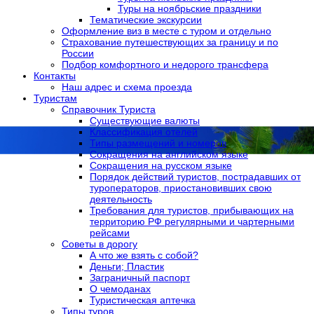
Туры на ноябрьские праздники
Тематические экскурсии
Оформление виз в местe с туром и отдельно
Страхование путешествующих за границу и по
России
Подбор комфортного и недорого трансфера
Контакты
Наш адрес и схема проезда
Туристам
Справочник Туриста
Существующие валюты
Классификация отелей
Типы размещений и номеров
Сокращения на английском языке
Сокращения на русском языке
Порядок действий туристов, пострадавших от
туроператоров, приостановивших свою
деятельность
Требования для туристов, прибывающих на
территорию РФ регулярными и чартерными
рейсами
Советы в дорогу
А что же взять с собой?
Деньги; Пластик
Заграничный паспорт
О чемоданах
Туристическая аптечка
Типы туров