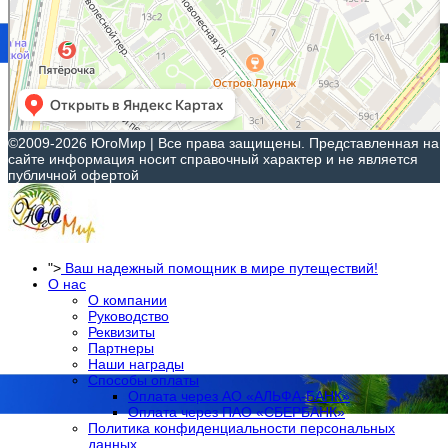
©2009-2026 ЮгоМир | Все права защищены. Представленная на
сайте информация носит справочный характер и не является
публичной офертой
">
Ваш надежный помощник в мире путеществий!
О нас
О компании
Руководство
Реквизиты
Партнеры
Наши награды
Способы оплаты
Оплата через АО «АЛЬФА-БАНК»
Оплата через ПАО «СБЕРБАНК»
Политика конфиденциальности персональных
данных