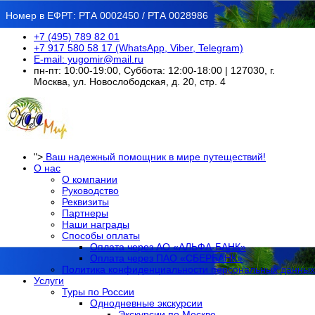
Номер в ЕФРТ: РТА 0002450 / РТА 0028986
+7 (495) 789 82 01
+7 917 580 58 17 (WhatsApp, Viber, Telegram)
E-mail: yugomir@mail.ru
пн-пт: 10:00-19:00, Суббота: 12:00-18:00 | 127030, г.
Москва, ул. Новослободская, д. 20, стр. 4
">
Ваш надежный помощник в мире путеществий!
О нас
О компании
Руководство
Реквизиты
Партнеры
Наши награды
Способы оплаты
Оплата через АО «АЛЬФА-БАНК»
Оплата через ПАО «СБЕРБАНК»
Политика конфиденциальности персональных данных
Услуги
Туры по России
Однодневные экскурсии
Экскурсии по Москве